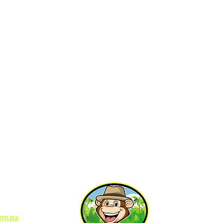
Contact Us
io Bellver
om.pa