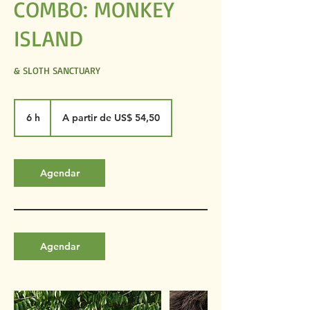
COMBO: MONKEY
ISLAND
& SLOTH SANCTUARY
A
partir
6 h
6
A partir de US$ 54,50
de
54,50
h
Dólares
americanos
Agendar
Agendar