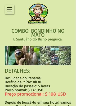
COMBO: BONDINHO NO
MATO
E Santuário do Bicho preguiça.
DETALHES:
De: Cidade do Panamá
Horário de início: 8h30
Duração do passeio: 5 horas
Preço normal: $ 132 USD
Preço promocional: $
108
USD
Depois de buscá-lo em seu hotel, vamos