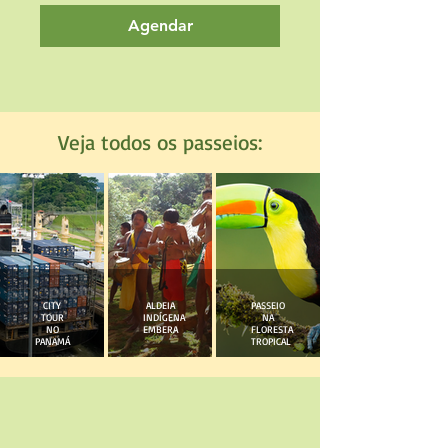
Agendar
Veja todos os passeios:
CITY
ALDEIA
PASSEIO
TOUR
INDÍGENA
NA
NO
EMBERA
FLORESTA
PANAMÁ
TROPICAL