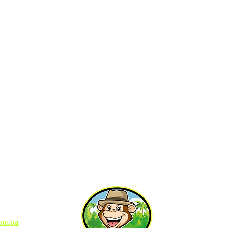
Contáctenos
oint
om.pa